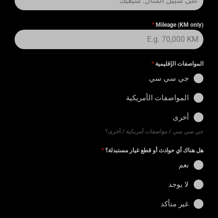
*
Mileage (KM only)
المواصفات الإقليمية
*
جي سي سي
المواصفات الأمريكية
أخرى
جي سي سي / مواصفات أمريكية / أخرى؟
هل هناك أي حوادث أو قطع غيار مستبدلة؟
*
نعم
لا يوجد
غير متأكد