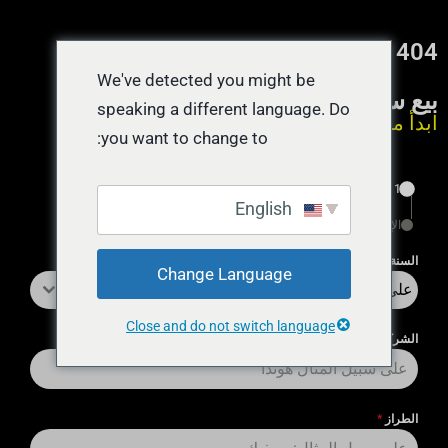
404 — الصفحة غير موجودة
We've detected you might be
بيع سيارة نقداً اليوم
speaking a different language. Do
ابدأ من هنا يستغرق 55 ثانية
you want to change to:
1
English
الإنهاء
السنة
*
Change Language
على سبيل المثال 2018
Close and do not switch language
الشركة المُصنِّعة
*
الطراز
*