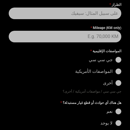
الطراز
*
*
Mileage (KM only)
المواصفات الإقليمية
*
جي سي سي
المواصفات الأمريكية
أخرى
جي سي سي / مواصفات أمريكية / أخرى؟
هل هناك أي حوادث أو قطع غيار مستبدلة؟
*
نعم
لا يوجد