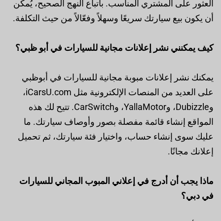
العثور على المشتري المناسب. باتباع النهج الصحيح، يُمكن
أن يكون بيع سيارتك سريعًا وسهلاً وفعّالاً من حيث التكلفة.
كيف يمكنني نشر إعلانات مجانية للسيارات في أبو ظبي؟
يمكنك نشر إعلانات مبوبة مجانية للسيارات في أبوظبي
على العديد من المنصات الإلكترونية مثل iCarsU.com،
وDubizzle، وYallaMotor، وCarSwitch. تتيح لك هذه
المواقع إنشاء قائمة مفصلة بصور وأوصاف سيارتك. ما
عليك سوى إنشاء حساب، واختيار فئة سيارتك، ثم تحميل
إعلانك مجانًا.
ماذا يجب أن أدرج في إعلاني المبوب المجاني للسيارات
في دبي؟