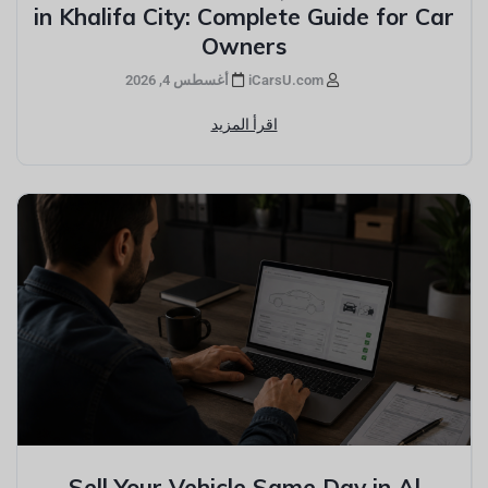
in Khalifa City: Complete Guide for Car
Owners
iCarsU.com
أغسطس 4, 2026
اقرأ المزيد
Sell Your Vehicle Same Day in Al