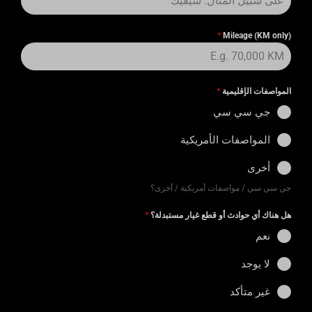
*
Mileage (KM only)
المواصفات الإقليمية
*
جي سي سي
المواصفات الأمريكية
أخرى
جي سي سي / مواصفات أمريكية / أخرى؟
هل هناك أي حوادث أو قطع غيار مستبدلة؟
*
نعم
لا يوجد
غير متأكد